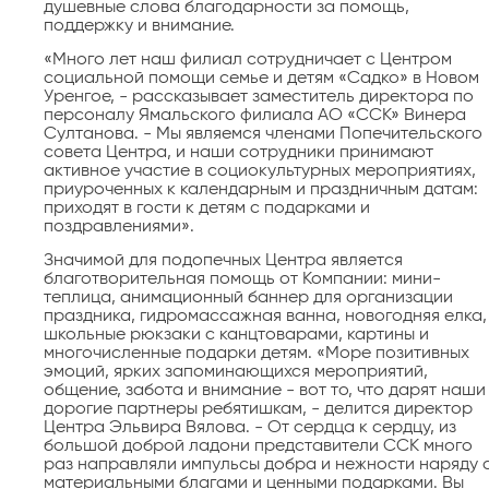
душевные слова благодарности за помощь,
поддержку и внимание.
«Много лет наш филиал сотрудничает с Центром
социальной помощи семье и детям «Садко» в Новом
Уренгое, - рассказывает заместитель директора по
персоналу Ямальского филиала АО «ССК» Винера
Султанова. - Мы являемся членами Попечительского
совета Центра, и наши сотрудники принимают
активное участие в социокультурных мероприятиях,
приуроченных к календарным и праздничным датам:
приходят в гости к детям с подарками и
поздравлениями».
Значимой для подопечных Центра является
благотворительная помощь от Компании: мини-
теплица, анимационный баннер для организации
праздника, гидромассажная ванна, новогодняя елка,
школьные рюкзаки с канцтоварами, картины и
многочисленные подарки детям. «Море позитивных
эмоций, ярких запоминающихся мероприятий,
общение, забота и внимание - вот то, что дарят наши
дорогие партнеры ребятишкам, - делится директор
Центра Эльвира Вялова. - От сердца к сердцу, из
большой доброй ладони представители ССК много
раз направляли импульсы добра и нежности наряду 
материальными благами и ценными подарками. Вы