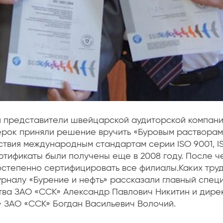
 представители швейцарской аудиторской компани
рок приняли решение вручить «Буровым растворам
ствия международным стандартам серии ISO 9001, I
ертификаты были получены еще в 2008 году. После ч
тепенно сертифицировать все филиалы.Каких трудо
урналу «Бурение и нефть» рассказали главный спец
ва ЗАО «ССК» Александр Павлович Никитин и дире
 ЗАО «ССК» Богдан Васильевич Волочий.