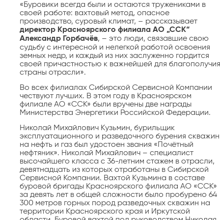
«Буровики всегда были и остаются тружениками в
своей работе: вахтовый метод, опасное
производство, суровый климат, – рассказывает
директор Красноярского филиала АО „ССК“
Александр Горбачёв
, – это люди, связавшие свою
судьбу с интересной и нелегкой работой освоения
земных недр, и каждый из них заслуженно гордится
своей причастностью к важнейшей для благополучи
страны отрасли».
Во всех филиалах Сибирской Сервисной Компании
чествуют лучших. В этом году в Красноярском
филиале АО «ССК» были вручены две награды
Министерства Энергетики Российской Федерации.
Николай Михайлович Кузьмин, бурильщик
эксплуатационного и разведочного бурения скважин
на нефть и газ был удостоен звания «Почётный
нефтяник». Николай Михайлович – специалист
высочайшего класса с 36-летним стажем в отрасли,
девятнадцать из которых отработаны в Сибирской
Сервисной Компании. Вахтой Кузьмина в составе
буровой бригады Красноярского филиала АО «ССК»
за девять лет в общей сложности было пробурено 64
300 метров горных пород разведочных скважин на
территории Красноярского края и Иркутской
области. Буровой вахтой под руководством Николая