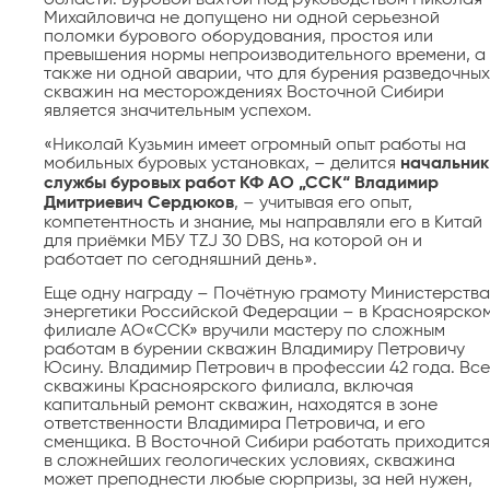
Михайловича не допущено ни одной серьезной
поломки бурового оборудования, простоя или
превышения нормы непроизводительного времени, а
также ни одной аварии, что для бурения разведочных
скважин на месторождениях Восточной Сибири
является значительным успехом.
«Николай Кузьмин имеет огромный опыт работы на
мобильных буровых установках, – делится
начальник
службы буровых работ КФ АО „ССК“ Владимир
Дмитриевич Сердюков
, – учитывая его опыт,
компетентность и знание, мы направляли его в Китай
для приёмки МБУ TZJ 30 DBS, на которой он и
работает по сегодняшний день».
Еще одну награду – Почётную грамоту Министерства
энергетики Российской Федерации – в Красноярско
филиале АО«ССК» вручили мастеру по сложным
работам в бурении скважин Владимиру Петровичу
Юсину. Владимир Петрович в профессии 42 года. Все
скважины Красноярского филиала, включая
капитальный ремонт скважин, находятся в зоне
ответственности Владимира Петровича, и его
сменщика. В Восточной Сибири работать приходится
в сложнейших геологических условиях, скважина
может преподнести любые сюрпризы, за ней нужен,