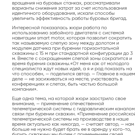
вращения на буровых станках, рассматривали
варианты снижения за­трат за счет использования
идентичного оборудования, искали способы
увеличить эффективность работы буровых бригад.
Интересной показалась жюри работа по
использованию забойного двигателя с системой
навигации smart motor, которая позволит сократить
так называемую слепую зону между долотом и
модулем датчика при бурении горизонтальной
скважины с 15 м при стандартной конфигурации до 3
м. Вместе с сокращением слепой зоны сократится и
время бурения скважины.«От меня как от молодого
специалиста ждут новых идей, а я и рад показать на
что способен, — поделился автор. — Главное в нашем
деле — не засиживаться на месте, участвовать в
конференциях и слетах, быть частью большой
компании».
Еще одна тема, на которой жюри заострило свое
внимание, — применение отечественной
телеметрической системы с гидравлическим каналом
связи при бурении скважин. «Применение российско
телеметрической системы на производстве в наше
время актуально как никогда, — считает автор, — нам
больше не нужно будет брать ее в аренду у кого-то,
бурить скважину мы будем с применением своей