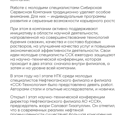
Работе с молодыми специалистами Сибирская
Сервисная Компания традиционно уделяет особое
внимание. Для них — индивидуальные программы
развития и серьезные возможности карьерного роста
При этом в компании активно поддерживают
инициативу в области научной деятельности,
направленной на совершенствование технологий
бурения скважин, качества и состава буровых
растворов, на улучшение качества услуг и повышени
экономической эффективности деятельности. Свои
идеи молодые специалисты ССК ежегодно защищаю
на научно-технической конференции, которая
проходит в два этапа: сначала внутри филиалов, а
затем и на уровне всей компании.
В этом году на I этапе НТК среди молодых
специалистов Нефтеюганского филиала и филиала
«ССК-Технологии» было представлено девять работ.
Авторами стали и опытные исследователи, и новички
Открыл I этап научно-технической конференции
директор Нефтеюганского филиала АО «ССК»,
председатель жюри Салават Гизатуллин. Он отметил
что в современных реалиях нефтяной
промышленности сущес­твует большая конкуренция