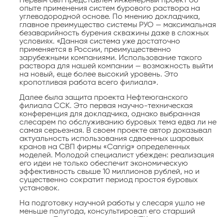
Первым был представлен инженерный проект об
опыте применения систем бурового раствора на
углеводородной основе. По мнению до­кладчика,
главное преимущество системы РУО — максимальная
безаварийность бурения скважины даже в сложных
условиях. «Данная система уже достаточно
применяется в России, преимущественно
зарубежными компаниями. Использование такого
раствора для нашей компании — возможность выйти
на новый, еще более высокий уровень. Это
кропотливая работа всего филиала».
Далее была защита проекта Нефтеюганского
филиала ССК. Это первая научно-техническая
конференция для докладчика, однако выбранная
слесарем по обслуживанию буровых тема едва ли не
самая серьезная. В своем проекте автор доказывал
актуальность использования сдвоенных шаровых
кранов на СВП фирмы «Canrig» определенных
моделей. Молодой специалист убежден: реализация
его идеи не только обеспечит экономическую
эффективность свыше 10 миллионов рублей, но и
существенно сократит период простоя буровых
установок.
На подготовку научной работы у слесаря ушло не
меньше полугода, консультировал его старший