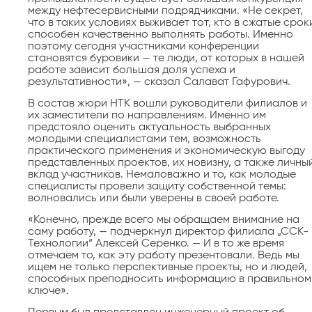
между нефтесервисными подрядчиками. «Не секрет,
что в таких условиях выживает тот, кто в сжатые срок
способен качественно выполнять работы. Именно
поэтому сегодня участниками конференции
становятся буровики — те люди, от которых в нашей
работе зависит большая доля успеха и
результативности», — сказал Салават Гафурович.
В состав жюри НТК вошли руководители филиалов и
их заместители по направлениям. Именно им
предстояло оценить актуальность выбранных
молодыми специалистами тем, возможность
практического применения и экономическую выгоду
представленных проектов, их новизну, а также личны
вклад участников. Немаловажно и то, как молодые
специалисты провели защиту собственной темы:
волновались или были уверены в своей работе.
«Конечно, прежде всего мы обращаем внимание на
саму работу, — подчеркнул директор филиала „ССК-
Технологии“ Алексей Серенко. — И в то же время
отмечаем то, как эту работу презентовали. Ведь мы
ищем не только перспективные проекты, но и людей,
способных преподносить информацию в правильном
ключе».