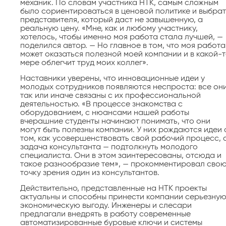
механик. По словам участника НТК, самым сложным
было сориентироваться в ценовой политике и выбрат
представителя, который даст не завышенную, а
реальную цену. «Мне, как и любому участнику,
хотелось, чтобы именно моя работа стала лучшей, —
поделился автор. — Но главное в том, что моя работа
может оказаться полезной моей компании и в какой-
мере облегчит труд моих коллег».
Наставники уверены, что инновационные идеи у
молодых сотрудников появляются неспроста: все он
так или иначе связаны с их профессиональной
деятельностью. «В процессе знакомства с
оборудованием, с нюансами нашей работы
вчерашние студенты начинают понимать, что они
могут быть полезны компании. У них рождаются идеи 
том, как усовершенствовать свой рабочий процесс, 
задача консультанта — подтолкнуть молодого
специалиста. Они в этом заинтересованы, отсюда и
такое разнообразие тем», — прокомментировал сво
точку зрения один из консультантов.
Действительно, представленные на НТК проекты
актуальны и способны принести компании серьезну
экономическую выгоду. Инженеры и слесари
предлагали внедрять в работу современные
автоматизированные буровые ключи и системы