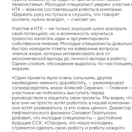
телесистемы». Молодой специалист уверен: участие 
НТК — важная составляющая работы в компании.
«Держать руку на пульсе и слушать, что говорят
коллеги, нужно всегда», — считает он.
Участие в НТК — не только хороший шанс раскрыть
свой потенциал, но и возможность научиться
грамотно излагать идеи и аргументировать
собственное мнение. Молодые специалисты довольн
быстро находили ответы на каверзные вопросы
членов жюри, которых интересовало все от
экономической выгоды до личного вклада в работу.
Одним словом, обсуждение выдалось по-настоящем
жарким.
«Одни проекты были очень сильными, другие
необходимо немного доработать, — резюмировал
сопредседатель жюри Алексей Серенко. — Главное 
участники не побоялись выступить перед
руководством и защитить свои проекты. Мы видим, чт
все они не просто хотят работать в нашей компании 
они хотят развиваться, а это очень ценно». Директор
Нефтеюганского филиала Салават Гизатуллин
добавил, что молодые специалисты — достойное
будущее ССК. «Отрадно, что наша молодежь
стремится сделать свою работу и работу каждого