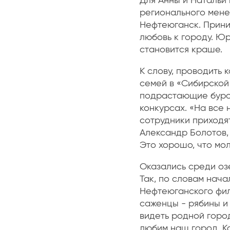
Для Анны и Натальи
регионального мене
Нефтеюганск. Прини
любовь к городу. Юр
становится краше.
К слову, проводить 
семей в «Сибирской
подрастающие буров
конкурсах. «На все 
сотрудники приходят
Александр Болотов,
Это хорошо, что мол
Оказались среди озе
Так, по словам нач
Нефтеюганского фил
саженцы - рябины и
видеть родной город
любим наш город. Кс