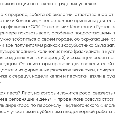
тникам акции он пожелал трудовых успехов.
 к природе, забота об экологии, ответственное от
ботники Компании, - непреложные принципы деятель
тор филиала «ССК-Технологии» Константин Густов:
примере показать всем, особенно подрастающему 
нужно заботиться о своем городе, об окружающей с
ами все получится!»В рамках экосубботника была за
 пузыреплодника калинолистного (раскидистый куст
ля создания живых изгородей) и саженцев сосен на
ходцам. Организаторы провели для озеленителей в
 достали из фирменных рюкзаков экозначки, прикреп
же к сердцу), надели кепки и перчатки, взяли в рук
.
ая леса? Лист, на который ложится роса, свежесть л
аем в сегодняшний день», - продекламировала строки
ль директора по персоналу Нефтеюганского филал
всем участникам субботника плодотворной работы