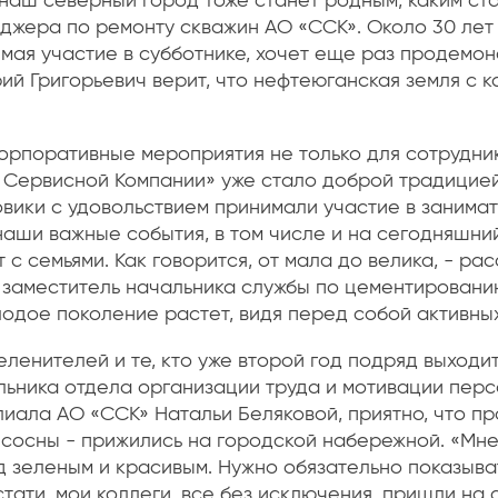
 наш северный город тоже станет родным, каким ст
джера по ремонту скважин АО «ССК». Около 30 лет 
мая участие в субботнике, хочет еще раз продемо
ий Григорьевич верит, что нефтеюганская земля с 
корпоративные мероприятия не только для сотрудник
 Сервисной Компании» уже стало доброй традицией
ики с удовольствием принимали участие в занимат
наши важные события, в том числе и на сегодняшни
 с семьями. Как говорится, от мала до велика, - ра
 заместитель начальника службы по цементировани
одое поколение рас​тет, видя перед собой активны
ленителей и те, кто уже второй год подряд выходит
альника отдела организации труда и мотивации пер
иала АО «ССК» Натальи Беляковой, приятно, что п
 сосны - прижились на городской набережной. «Мн
 зеленым и красивым. Нужно обязательно показыват
тати, мои коллеги, все без исключения, пришли на