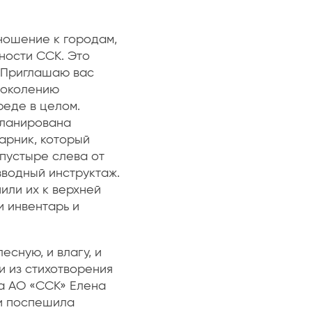
ношение к городам,
ности ССК. Это
 «Приглашаю вас
поколению
реде в целом.
планирована
арник, который
 пустыре слева от
водный инструктаж.
или их к верхней
и инвентарь и
есную, и влагу, и
 из стихо​творения
а АО «ССК» Елена
 и поспешила