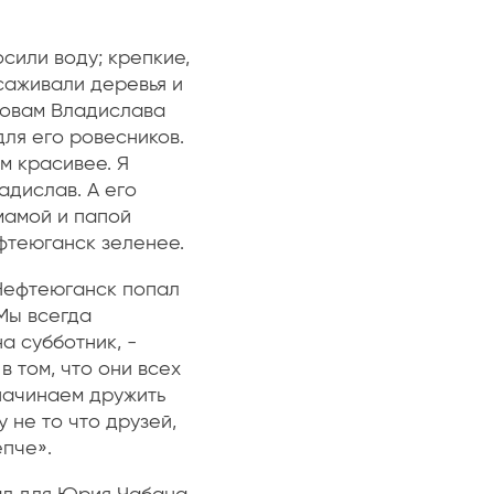
осили воду; крепкие,
саживали деревья и
ловам Владислава
для его ровесников.
ем красивее. Я
адислав. А его
мамой и папой
ефтеюганск зеленее.
 Нефтеюганск попал
Мы всегда
а субботник, -
в том, что они всех
 начинаем дружить
у не то что друзей,
епче».