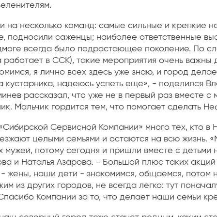
зеленителям.
ли на несколько команд: самые сильные и крепкие н
е, подносили саженцы; наиболее ответственные вы
одмоге всегда было подрастающее поколение. По с
 работает в ССК), такие мероприятия очень важны 
комимся, я лично всех здесь уже знаю, и город дела
 кустарника, надеюсь успеть еще», - поделился Вл
инев рассказал, что уже не в первый раз вместе с 
ик. Мальчик гордится тем, что помогает сделать Н
«Сибирской Сервисной Компании» много тех, кто в
езжают целыми семьями и остаются на всю жизнь. «
мужей, потому сегодня и пришли вместе с детьми н
ва и Наталья Азарова. - Большой плюс таких акций 
 - жены, наши дети - знакомимся, общаемся, потом
жим из других городов, не всегда легко: тут поначал
Спасибо Компании за то, что делает наши семьи кр