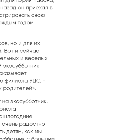
ал для Юрия Чабана,
назад он приехал в
нстрировать свою
каждым годом
ов, но и для их
. Вот и сейчас
ельных и веселых
й экосубботник,
ссказывает
ю филиала УЦС. -
х родителей».
 на экосубботник.
сонала
рошлогодние
е очень радостно
ь детям, как мы
 субботник с большим