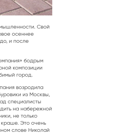
омышленности. Свой
рвое осеннее
до, и после
омпания» бодрым
рной композиции
бимый город.
мпания возродила
уровики из Москвы,
азад специалисты
адить на набережной
ники, не только
 краше. Это очень
енном слове Николай