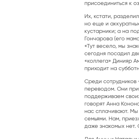
присоединиться к о
Их, кстати, раздели
но еще и аккуратны
кустарники; а на п
Гончарова (его мама
«Тут весело, мы зна
сегодня посадил два
«коллега» Динияр Ам
приходит на субботн
Среди сотрудников 
переводом. Они при
поддерживаем своих 
говорят Анна Кононо
нас сплачивают. Мы
семьями. Нам, приез
даже знакомых нет. 