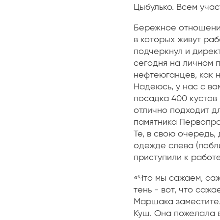
Цыбулько. Всем учас
Бережное отношение
в которых живут ра
подчеркнул и дирек
сегодня на личном 
нефтеюганцев, как 
Надеюсь, у нас с в
посадка 400 кустов
отлично подходит д
памятника Первопро
Те, в свою очередь,
одежде слева (побли
приступили к работе
«Что мы сажаем, саж
тень - вот, что саж
Маршака заместите
Куш. Она пожелала 