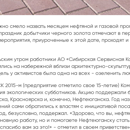
жно смело назвать месяцем нефтяной и газовой пр
раздник добытчики черного золота отмечают в пе
мероприятия, приуроченные к этой дате, проходят и 
ским утром работники АО «Сибирская Сервисная К
лись на набережной вблизи архитектурно-скульпту
ель у активистов была одна на всех - озеленить лю
К 2015-м (предприятие отметило свое 15-летие) Ко
я экологических субботников. Акцию поддержали б
ска, Красноярска и, конечно, Нефтеюганска. Год н
ний сами обратились к властям с инициативой пос
од, безусловно, поддержал. «Здорово, что вы, нефтя
новную работу, но и помогаете Нефтеюганску стать
 спасибо вам за это!» - отметил в своем приветств