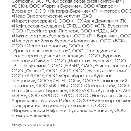
Company, ЗАО «Сибирская сервисная компания» (
«ССК»), ООО «Таргин Бурение», ООО «Газпром-
Бурение», ООО «Интегра-Бурение» (ГК Интегра), ОО
«Нова Энергетические услуги» (ЗАО
«Инвестгеосервис»), ООО «НСХ Азия Дриллинг» (ГК
«Нефтьсервисхолдинг»), ERIELL, ООО «СГК-Бурение»,
ООО «РуссИнтеграл Пионер», ООО «МДД», АО
«Нижневартовскбурнефть», ООО «РН-Бурение», ОО
«Новоуренгойская Буровая Компания», ООО «БСК»,
ООО «Мегион геология», ООО «НК
„Красноленинскнефтегаз“, ООО „Правдинская
геологоразведочная экспедиция“, ООО „Буровая
компания Сибирь“, ООО „Нафтагаз-Бурение“, ООО
„ВПТ-Нефтемаш“, ОАО „НВБН“, ОАО „Усинскгеонефть“
ООО „Феникс“, ООО „СБТ“, ООО „Буровые системы“,
ООО «АРГОС», ООО «Оренбургская буровая
компания», ООО «ИНТЕР-Ойл», ОАО «Азнакаевский
горизонт», ООО «БК ПНГ», ООО «Северстрой», ООО
«Стройсервис-Бурение», ООО «УК Татбурнефть», АО
«ОБН», ООО «АРГОС-ЧУРС», ООО «Новоуренгойско
Управление Буровых Работ», ООО «Нижневартовско
предприятие по ремонту скважин-1», ООО
«Варьеганская Нефтяная Буровая Компания», ООО
«Техпромлизинг».
Результаты опроса: