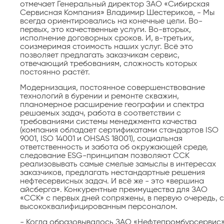
отмечает Генеральный директор ЗАО «Сибирская
Сервисная Компания» Владимир Шестериков, - Мы
всегда ориентировались на конечные цели. Во-
первых, это качественные услуги. Во-вторых,
исполнение договорных сроков. И, в-третьих,
соизмеримая стоимость наших услуг. Всё это
позволяет предлагать заказчикам сервис,
отвечающий требованиям, сложность которых
постоянно растёт.
Модернизация, постоянное совершенствование
технологий в бурении и ремонте скважин,
планомерное расширение географии и спектра
решаемых задач, работа в соответствии с
требованиями системы менеджмента качества
(компания обладает сертификатами стандартов ISO
9001, ISO 14001 и OHSAS 18001), социальная
ответственность и забота об окружающей среде,
следование ESG-принципам позволяют ССК
реализовывать самые смелые замыслы в интересах
заказчиков, предлагать нестандартные решения
нефтесервисных задач. И всё же - это «вершина
айсберга». Конкурентные преимущества для ЗАО
«ССК» с первых дней сопряжены, в первую очередь, с
высококвалифицированным персоналом.
- Когда образовывалось ЗАО «Нефтепромбурсервис»