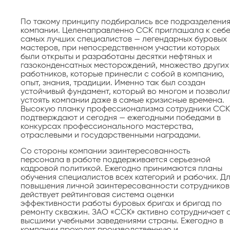
По такому принципу подбирались все подразделени
компании. Целенаправленно ССК приглашала к себ
самых лучших специалистов — легендарных буровых
мастеров, при непосредственном участии которых
были открыты и разработаны десятки нефтяных и
газоконденсатных месторождений, множество других
работников, которые принесли с собой в компанию,
опыт, знания, традиции. Именно так был создан
устойчивый фундамент, который во многом и позволи
устоять компании даже в самые кризисные времена.
Высокую планку профессионализма сотрудники ССК
подтверждают и сегодня — ежегодными победами в
конкурсах профессионального мастерства,
отраслевыми и государственными наградами.
Со стороны компании заинтересованность
персонала в работе поддерживается серьезной
кадровой политикой. Ежегодно принимаются планы
обучения специалистов всех категорий и рабочих. Д
повышения личной заинтересованности сотрудников
действует рейтинговая система оценки
эффективности работы буровых бригах и бригад по
ремонту скважин. ЗАО «ССК» активно сотрудничает 
высшими учебными заведениями страны. Ежегодно в
компании проходят производственную и