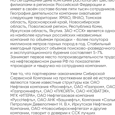
На сегодняшний день компания располагает шестью
филиалами в регионах Российской Федерации и
имеет в своём составе более пяти тысяч сотрудников
География деятельности компании охватывает
следующие территории: ХМАО, ЯНАО, Томская
область, Красноярский край, Новосибирская
область, Поволжский регион, Республика Коми,
Иркутская область, Якутия. ЗАО «ССК» является одно
из наиболее крупных российских независимых
компаний по объёмам проходки - более полутора
миллионов метров горных пород в год. Стабильный
ежегодный прирост объёмов поисково-разведочного
и эксплуатационного бурения составляет 5-7%.
Занимает первое место попроизводительности труд
на нефтесервисном рынке РФ по показателям
«проходка» и «выручка на сотрудника компании».
Уже то, что партнерами-заказчиками Сибирской
Сервисной Компании на протяжении всей её истории
являются такие известные структуры как ОАО
Нефтяная компания «Роснефть», ОАО «Газпром», ОА
«Газпромнефть», ОАО «ЛУКОЙЛ», ОАО «НОВАТЭК»,
МГК «ИТЕРА», ОАО Нефтегазовая компания
«РуссНефть», ОАО АНК «Башнефть», Компания «Салы
Петролеум Девелопмент Н. В.», Иркутская Нефтяная
Компания, ОАО «Новосибирскнефтегаз» и другие
компании, говорит о доверии к ССК лучших