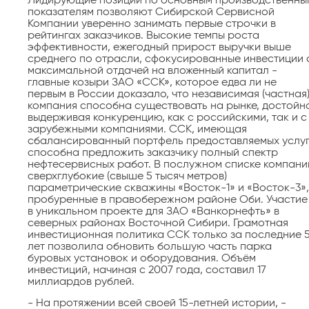
Лидирующие позиции по основным производственны
показателям позволяют Сибирской Сервисной
Компании уверенно занимать первые строчки в
рейтингах заказчиков. Высокие темпы роста
эффективности, ежегодный прирост выручки выше
среднего по отрасли, сфокусированные инвестиции 
максимальной отдачей на вложенный капитал -
главные козыри ЗАО «ССК», которое едва ли не
первым в России доказало, что независимая (частная
компания способна существовать на рынке, достойн
выдерживая конкуренцию, как с российскими, так и с
зарубежными компаниями. ССК, имеющая
сбалансированный портфель предоставляемых услуг
способна предложить заказчику полный спектр
нефтесервисных работ. В послужном списке компани
сверхглубокие (свыше 5 тысяч метров)
параметрические скважины «Восток-1» и «Восток-3»,
пробуренные в правобережном районе Оби. Участие
в уникальном проекте для ЗАО «Ванкорнефть» в
северных районах Восточной Сибири. Грамотная
инвестиционная политика ССК только за последние 
лет позволила обновить большую часть парка
буровых установок и оборудования. Объём
инвестиций, начиная с 2007 года, составил 17
миллиардов рублей.
- На протяжении всей своей 15-летней истории, -